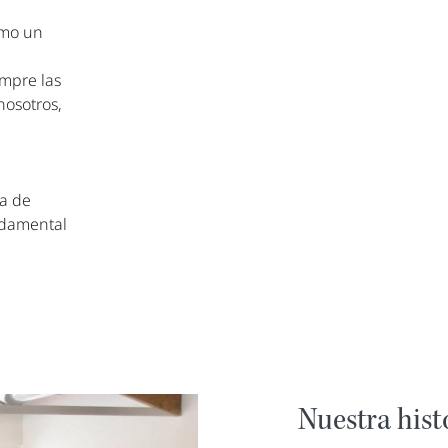
omo un
empre las
nosotros,
za de
undamental
Nuestra hist