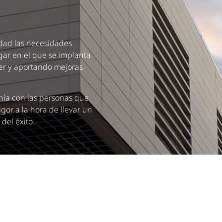
dad las necesidades
ugar en el que se implanta
ner y aportando mejoras
anía con las personas que
gor a la hora de llevar un
del éxito.