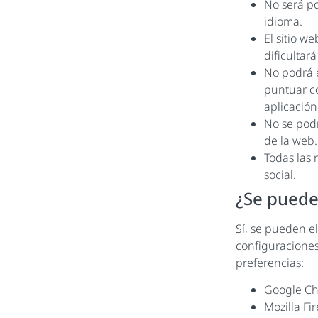
No será po
idioma.
El sitio w
dificultar
No podrá e
puntuar c
aplicació
No se podr
de la web.
Todas las 
social.
¿Se puede
Sí, se pueden el
configuracione
preferencias:
Google C
Mozilla Fi