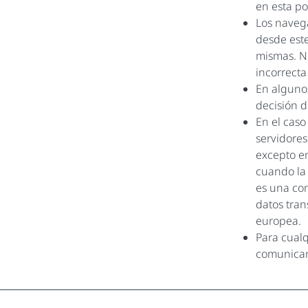
en esta po
Los naveg
desde este
mismas. Ni
incorrect
En algunos
decisión d
En el caso
servidores
excepto en
cuando la 
es una co
datos tran
europea.
Para cualq
comunicars