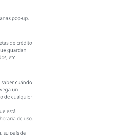
ntanas pop-up.
etas de crédito
s que guardan
os, etc.
s, saber cuándo
avega un
to de cualquier
ue está
 horaria de uso,
, su país de