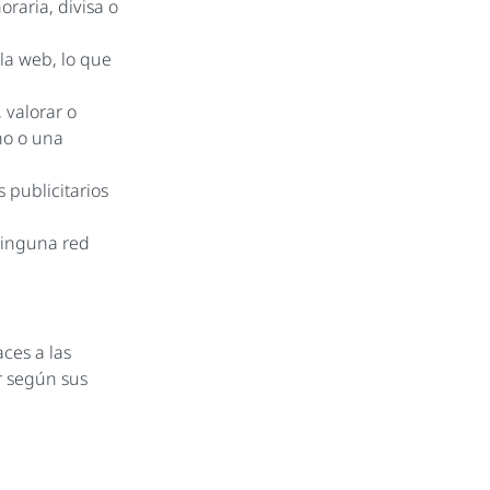
raria, divisa o
 la web, lo que
 valorar o
no o una
 publicitarios
 ninguna red
aces a las
r según sus