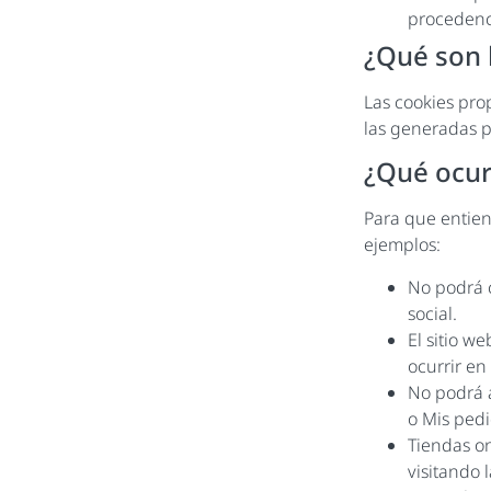
procedenci
¿Qué son l
Las cookies pro
las generadas p
¿Qué ocurr
Para que entien
ejemplos:
No podrá c
social.
El sitio w
ocurrir en
No podrá a
o Mis pedi
Tiendas on
visitando l