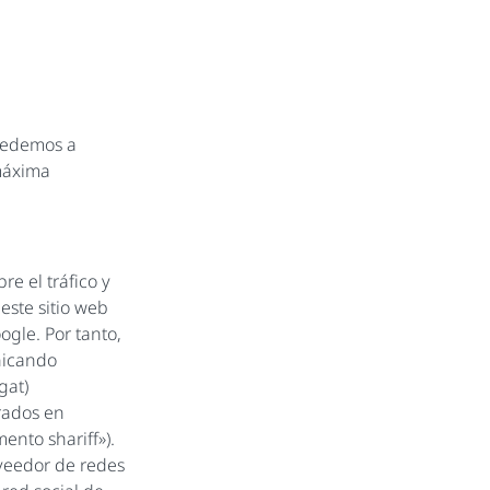
ocedemos a
 máxima
e el tráfico y
 este sitio web
ogle. Por tanto,
nicando
gat)
grados en
ento shariff»).
oveedor de redes