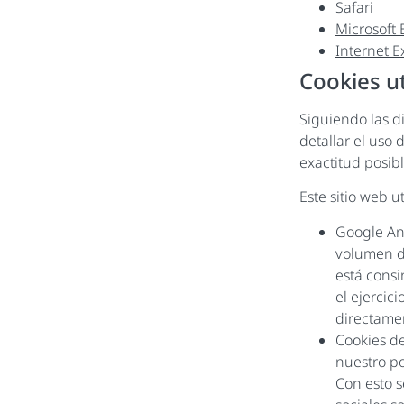
Safari
Microsoft
Internet E
Cookies ut
Siguiendo las d
detallar el uso
exactitud posibl
Este sitio web u
Google Ana
volumen de
está consi
el ejercic
directamen
Cookies de
nuestro po
Con esto s