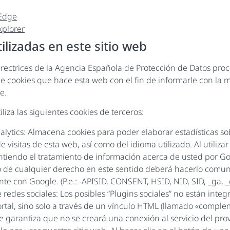
 Edge
xplorer
ilizadas en este sitio web
irectrices de la Agencia Española de Protección de Datos pr
 de cookies que hace esta web con el fin de informarle con la
e.
tiliza las siguientes cookies de terceros:
lytics: Almacena cookies para poder elaborar estadísticas sobr
 visitas de esta web, así como del idioma utilizado. Al utilizar
ntiendo el tratamiento de información acerca de usted por Go
io de cualquier derecho en este sentido deberá hacerlo comu
te con Google. (P.e.: -APISID, CONSENT, HSID, NID, SID, _ga, _
 redes sociales: Los posibles “Plugins sociales” no están inte
rtal, sino solo a través de un vínculo HTML (llamado «complem
e garantiza que no se creará una conexión al servicio del pr