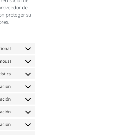
 red social de
 proveedor de
con proteger su
ores.
tional
ymous)
istics
gación
gación
gación
gación