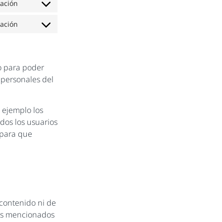
gación
gación
so para poder
s personales del
 ejemplo los
dos los usuarios
 para que
 contenido ni de
ros mencionados